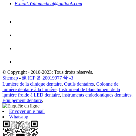
E-mail:
Yulinmedical@outlook.com
© Copyright - 2010-2023: Tous droits réservés.
Sitemap
-
豫 ICP 备 20019977 号 -3
Lumière de la clinique dentaire
,
Outils dentaires
,
Colonne de
lumière dentaire à la lumière
,
Instrument de blanchiment de la
lumière froide à LED dentaire
,
instruments endodontiques dentaires
,
Équipement dentaire
,
Envoyer un e-mail
Whatsapp