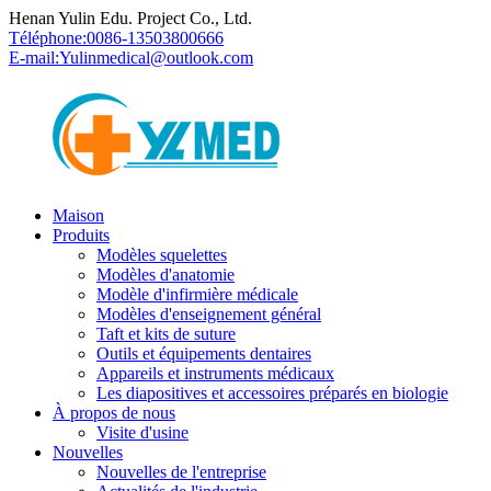
Henan Yulin Edu. Project Co., Ltd.
Téléphone:
0086-13503800666
E-mail:
Yulinmedical@outlook.com
Maison
Produits
Modèles squelettes
Modèles d'anatomie
Modèle d'infirmière médicale
Modèles d'enseignement général
Taft et kits de suture
Outils et équipements dentaires
Appareils et instruments médicaux
Les diapositives et accessoires préparés en biologie
À propos de nous
Visite d'usine
Nouvelles
Nouvelles de l'entreprise