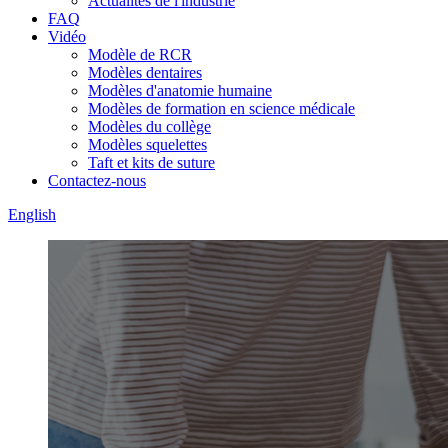
Actualités de l'industrie
FAQ
Vidéo
Modèle de RCR
Modèles dentaires
Modèles d'anatomie humaine
Modèles de formation en science médicale
Modèles du collège
Modèles squelettes
Taft et kits de suture
Contactez-nous
English