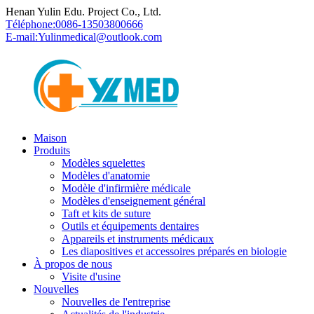
Henan Yulin Edu. Project Co., Ltd.
Téléphone:
0086-13503800666
E-mail:
Yulinmedical@outlook.com
Maison
Produits
Modèles squelettes
Modèles d'anatomie
Modèle d'infirmière médicale
Modèles d'enseignement général
Taft et kits de suture
Outils et équipements dentaires
Appareils et instruments médicaux
Les diapositives et accessoires préparés en biologie
À propos de nous
Visite d'usine
Nouvelles
Nouvelles de l'entreprise