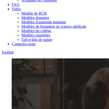
Actualités de l'industrie
FAQ
Vidéo
Modèle de RCR
Modèles dentaires
Modèles d'anatomie humaine
Modèles de formation en science médicale
Modèles du collège
Modèles squelettes
Taft et kits de suture
Contactez-nous
English