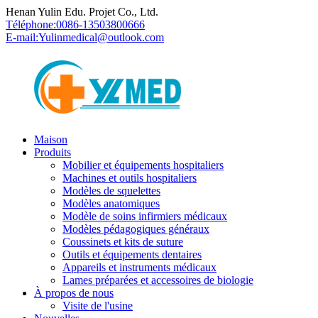
Henan Yulin Edu. Projet Co., Ltd.
Téléphone:
0086-13503800666
E-mail:
Yulinmedical@outlook.com
Maison
Produits
Mobilier et équipements hospitaliers
Machines et outils hospitaliers
Modèles de squelettes
Modèles anatomiques
Modèle de soins infirmiers médicaux
Modèles pédagogiques généraux
Coussinets et kits de suture
Outils et équipements dentaires
Appareils et instruments médicaux
Lames préparées et accessoires de biologie
À propos de nous
Visite de l'usine