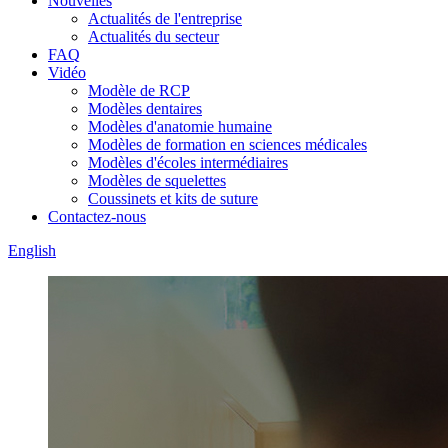
Nouvelles
Actualités de l'entreprise
Actualités du secteur
FAQ
Vidéo
Modèle de RCP
Modèles dentaires
Modèles d'anatomie humaine
Modèles de formation en sciences médicales
Modèles d'écoles intermédiaires
Modèles de squelettes
Coussinets et kits de suture
Contactez-nous
English