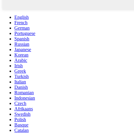
English
French
German
Portuguese
Spanish
Russian
Japanese
Korean
Arabic
Irish
Greek
Turkish
Italian
Danish
Romanian
Indonesian
Czech
Afrikaans
Swedish
Polish
Basque
Catalan