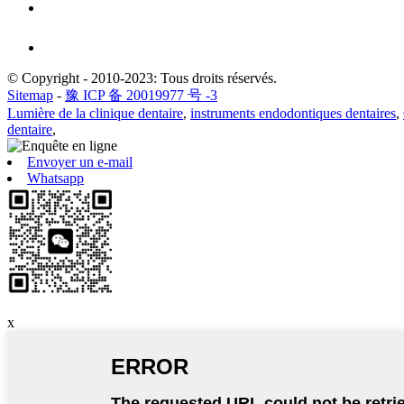
© Copyright - 2010-2023: Tous droits réservés.
Sitemap
-
豫 ICP 备 20019977 号 -3
Lumière de la clinique dentaire
,
instruments endodontiques dentaires
,
dentaire
,
Envoyer un e-mail
Whatsapp
x