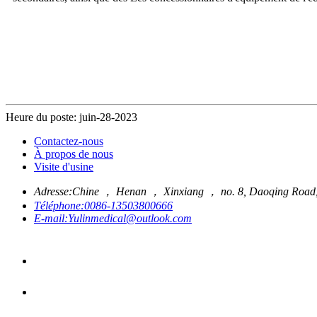
Heure du poste: juin-28-2023
Contactez-nous
À propos de nous
Visite d'usine
Adresse:
Chine ， Henan ， Xinxiang ， no. 8, Daoqing Road, In
Téléphone:
0086-13503800666
E-mail:
Yulinmedical@outlook.com