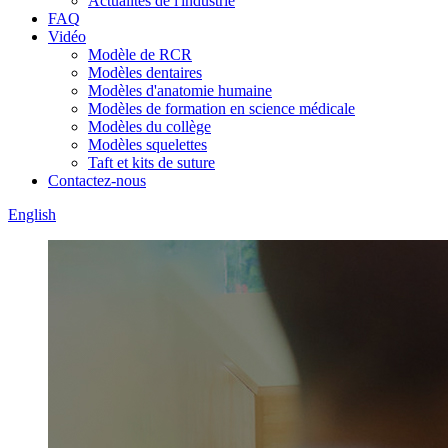
Actualités de l'industrie
FAQ
Vidéo
Modèle de RCR
Modèles dentaires
Modèles d'anatomie humaine
Modèles de formation en science médicale
Modèles du collège
Modèles squelettes
Taft et kits de suture
Contactez-nous
English