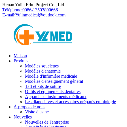
Henan Yulin Edu. Project Co., Ltd.
Téléphone:
0086-13503800666
E-mail:
Yulinmedical@outlook.com
Maison
Produits
Modèles squelettes
Modèles d'anatomie
Modèle d'infirmière médicale
Modèles d'enseignement général
Taft et kits de suture
Outils et équipements dentaires
Appareils et instruments médicaux
Les diapositives et accessoires préparés en biologie
À propos de nous
Visite d'usine
Nouvelles
Nouvelles de l'entreprise