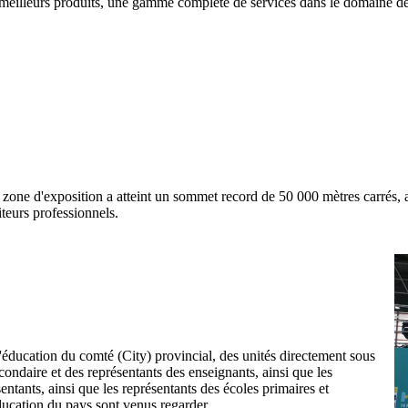
meilleurs produits, une gamme complète de services dans le domaine de
zone d'exposition a atteint un sommet record de 50 000 mètres carrés,
iteurs professionnels.
 l'éducation du comté (City) provincial, des unités directement sous
econdaire et des représentants des enseignants, ainsi que les
entants, ainsi que les représentants des écoles primaires et
ducation du pays sont venus regarder.