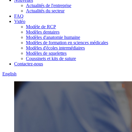
Nouvelles
Actualités de l'entreprise
Actualités du secteur
FAQ
Vidéo
Modèle de RCP
Modèles dentaires
Modèles d'anatomie humaine
Modèles de formation en sciences médicales
Modèles d'écoles intermédiaires
Modèles de squelettes
Coussinets et kits de suture
Contactez-nous
English