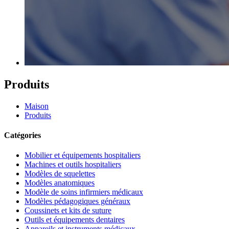
Produits
Maison
Produits
Catégories
Mobilier et équipements hospitaliers
Machines et outils hospitaliers
Modèles de squelettes
Modèles anatomiques
Modèle de soins infirmiers médicaux
Modèles pédagogiques généraux
Coussinets et kits de suture
Outils et équipements dentaires
Appareils et instruments médicaux