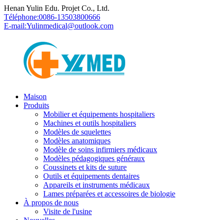
Henan Yulin Edu. Projet Co., Ltd.
Téléphone:
0086-13503800666
E-mail:
Yulinmedical@outlook.com
Maison
Produits
Mobilier et équipements hospitaliers
Machines et outils hospitaliers
Modèles de squelettes
Modèles anatomiques
Modèle de soins infirmiers médicaux
Modèles pédagogiques généraux
Coussinets et kits de suture
Outils et équipements dentaires
Appareils et instruments médicaux
Lames préparées et accessoires de biologie
À propos de nous
Visite de l'usine