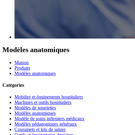
Modèles anatomiques
Maison
Produits
Modèles anatomiques
Catégories
Mobilier et équipements hospitaliers
Machines et outils hospitaliers
Modèles de squelettes
Modèles anatomiques
Modèle de soins infirmiers médicaux
Modèles pédagogiques généraux
Coussinets et kits de suture
Outils et équipements dentaires