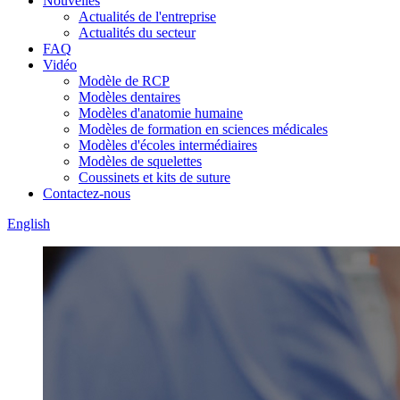
Nouvelles
Actualités de l'entreprise
Actualités du secteur
FAQ
Vidéo
Modèle de RCP
Modèles dentaires
Modèles d'anatomie humaine
Modèles de formation en sciences médicales
Modèles d'écoles intermédiaires
Modèles de squelettes
Coussinets et kits de suture
Contactez-nous
English