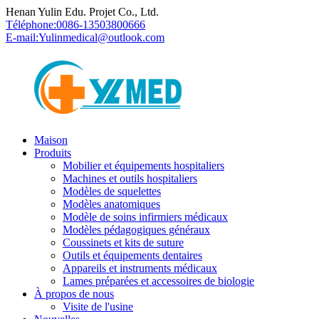
Henan Yulin Edu. Projet Co., Ltd.
Téléphone:
0086-13503800666
E-mail:
Yulinmedical@outlook.com
Maison
Produits
Mobilier et équipements hospitaliers
Machines et outils hospitaliers
Modèles de squelettes
Modèles anatomiques
Modèle de soins infirmiers médicaux
Modèles pédagogiques généraux
Coussinets et kits de suture
Outils et équipements dentaires
Appareils et instruments médicaux
Lames préparées et accessoires de biologie
À propos de nous
Visite de l'usine