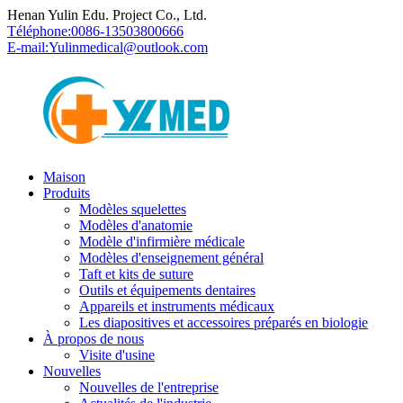
Henan Yulin Edu. Project Co., Ltd.
Téléphone:
0086-13503800666
E-mail:
Yulinmedical@outlook.com
Maison
Produits
Modèles squelettes
Modèles d'anatomie
Modèle d'infirmière médicale
Modèles d'enseignement général
Taft et kits de suture
Outils et équipements dentaires
Appareils et instruments médicaux
Les diapositives et accessoires préparés en biologie
À propos de nous
Visite d'usine
Nouvelles
Nouvelles de l'entreprise