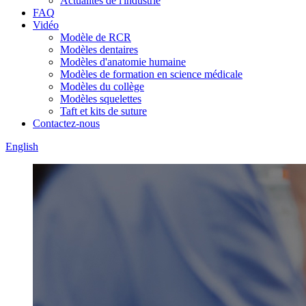
Actualités de l'industrie
FAQ
Vidéo
Modèle de RCR
Modèles dentaires
Modèles d'anatomie humaine
Modèles de formation en science médicale
Modèles du collège
Modèles squelettes
Taft et kits de suture
Contactez-nous
English